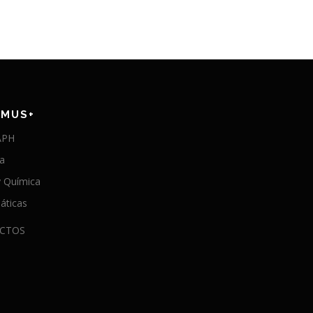
SMUS+
APH
ía
y Química
áticas
CTOS