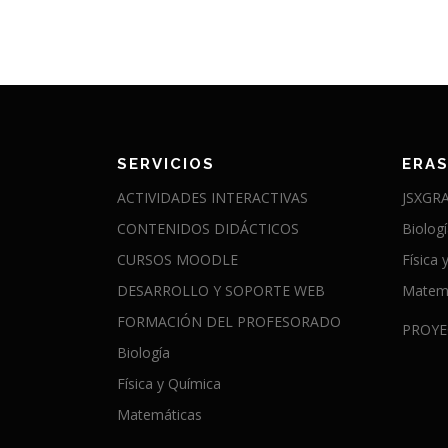
SERVICIOS
ERA
ACTIVIDADES INTERACTIVAS
JSXGR
CONTENIDOS DIDÁCTICOS
Biolog
CURSOS MOODLE
Física 
DESARROLLO Y SOPORTE WEB
Matem
FORMACIÓN DEL PROFESORADO
PROYE
Biología
Física y Química
Matemáticas