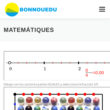
Vés
al
Menú
contingut
SERVICIS
ERASMUS +
JSXGRAPH
MATEMÁTIQUES
EVENTOS
QUI SOM?
CONTACTAR
Dibuja con los cursores partes IGUALES y selecciona la fracción 3/5