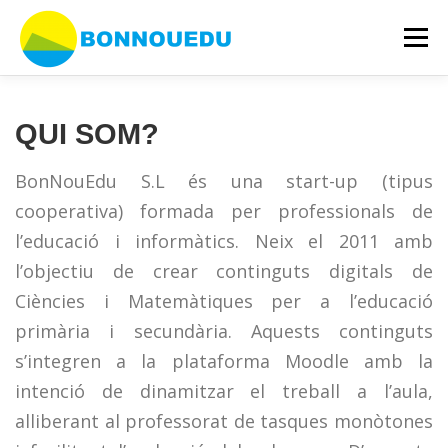
Vés
al
Menú
contingut
SERVICIS
ERASMUS +
JSXGRAPH
QUI SOM?
BonNouEdu S.L és una start-up (tipus
EVENTOS
QUI SOM?
CONTACTAR
cooperativa) formada per professionals de
l’educació i informàtics. Neix el 2011 amb
l’objectiu de crear continguts digitals de
Ciències i Matemàtiques per a l’educació
primària i secundària. Aquests continguts
s’integren a la plataforma Moodle amb la
intenció de dinamitzar el treball a l’aula,
alliberant al professorat de tasques monòtones