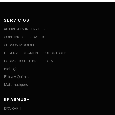
SERVICIOS
ACTIVITATS INTERACTIVES
CONTINGUTS DIDÀCTICS
CURSOS MOODLE
DESENVOLUPAMENT I SUPORT WEB
FORMACIÓ DEL PROFESORAT
Biología
Física y Química
Matemátiques
ERASMUS+
JSXGRAPH